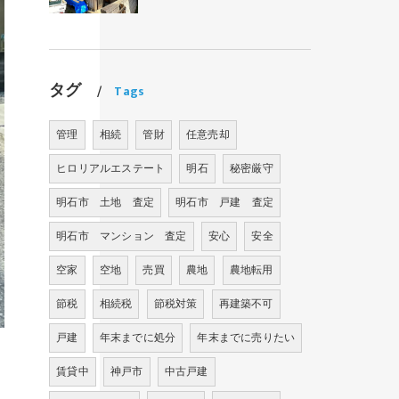
タグ
Tags
管理
相続
管財
任意売却
ヒロリアルエステート
明石
秘密厳守
明石市 土地 査定
明石市 戸建 査定
明石市 マンション 査定
安心
安全
空家
空地
売買
農地
農地転用
節税
相続税
節税対策
再建築不可
戸建
年末までに処分
年末までに売りたい
賃貸中
神戸市
中古戸建