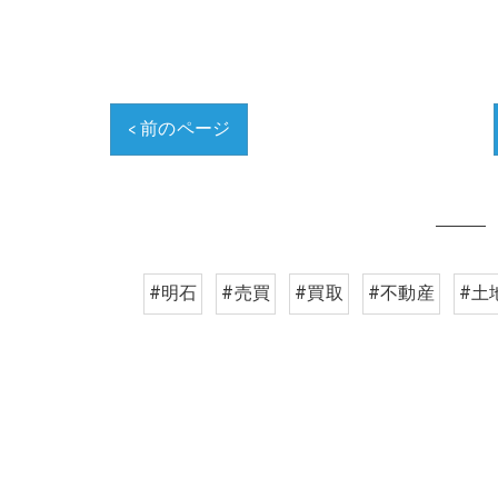
< 前のページ
#明石
#売買
#買取
#不動産
#土