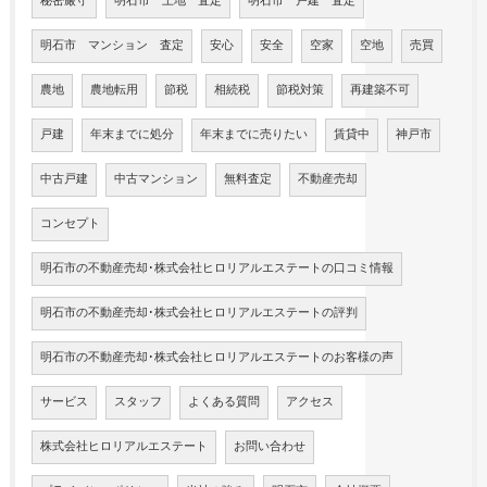
秘密厳守
明石市 土地 査定
明石市 戸建 査定
明石市 マンション 査定
安心
安全
空家
空地
売買
農地
農地転用
節税
相続税
節税対策
再建築不可
戸建
年末までに処分
年末までに売りたい
賃貸中
神戸市
中古戸建
中古マンション
無料査定
不動産売却
コンセプト
明石市の不動産売却･株式会社ヒロリアルエステートの口コミ情報
明石市の不動産売却･株式会社ヒロリアルエステートの評判
明石市の不動産売却･株式会社ヒロリアルエステートのお客様の声
サービス
スタッフ
よくある質問
アクセス
株式会社ヒロリアルエステート
お問い合わせ