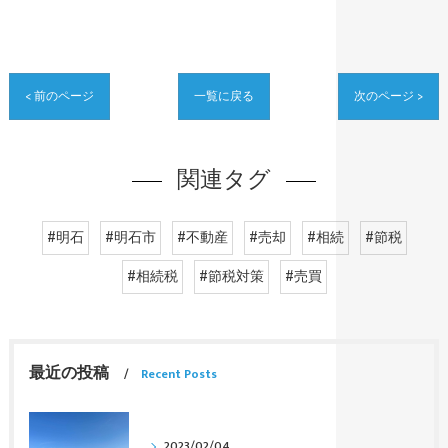
< 前のページ
一覧に戻る
次のページ >
関連タグ
#明石
#明石市
#不動産
#売却
#相続
#節税
#相続税
#節税対策
#売買
最近の投稿
Recent Posts
2023/02/04