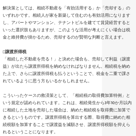
解決策としては、相続不動産を「有効活用する」か「売却する」の
いずれかです。相続人が家を新築して住むのも有効活用になります
し、アパートやマンション、テナントビルを建てて賃貸経営すると
いった選択肢もありますが、このような活用が考えにくい場合は税
金と維持費が掛かるため、売却するのが賢明な判断と言えます。
□
譲渡所得税
「相続した不動産を売る！」と決めた場合も、売却して利益（譲渡
益）が出たら譲渡所得税を納めなければなりません。相続税を納め
た上で、さらに譲渡所得税も払うということで、税金を二重で課さ
れているように思う方もいるかもしれません。
こういったケースの救済策として、「相続税の取得費加算特例」と
いう規定が認められています。これは、相続発生から3年10か月以内
に相続した土地を売却した場合は、納めた相続税を取得費に加算で
きるというものです。譲渡所得税を算出する際、取得費に納めた相
続税額を加算することで譲渡益を減額させ、譲渡所得税額を抑えら
れるということになります。