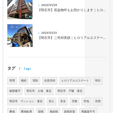
2023/01/29
【明石市】収益物件もお預かりします｜ヒロリアルエステート
2023/01/23
【明石市】ご売却実績｜ヒロリアルエステート
タグ
Tags
管理
相続
管財
任意売却
ヒロリアルエステート
明石
秘密厳守
明石市 土地 査定
明石市 戸建 査定
明石市 マンション 査定
安心
安全
空家
空地
売買
農地
農地転用
節税
相続税
節税対策
再建築不可