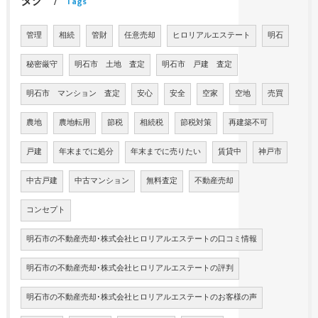
タグ
Tags
管理
相続
管財
任意売却
ヒロリアルエステート
明石
秘密厳守
明石市 土地 査定
明石市 戸建 査定
明石市 マンション 査定
安心
安全
空家
空地
売買
農地
農地転用
節税
相続税
節税対策
再建築不可
戸建
年末までに処分
年末までに売りたい
賃貸中
神戸市
中古戸建
中古マンション
無料査定
不動産売却
コンセプト
明石市の不動産売却･株式会社ヒロリアルエステートの口コミ情報
明石市の不動産売却･株式会社ヒロリアルエステートの評判
明石市の不動産売却･株式会社ヒロリアルエステートのお客様の声