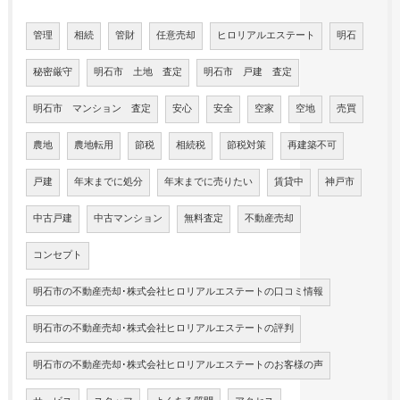
管理
相続
管財
任意売却
ヒロリアルエステート
明石
秘密厳守
明石市 土地 査定
明石市 戸建 査定
明石市 マンション 査定
安心
安全
空家
空地
売買
農地
農地転用
節税
相続税
節税対策
再建築不可
戸建
年末までに処分
年末までに売りたい
賃貸中
神戸市
中古戸建
中古マンション
無料査定
不動産売却
コンセプト
明石市の不動産売却･株式会社ヒロリアルエステートの口コミ情報
明石市の不動産売却･株式会社ヒロリアルエステートの評判
明石市の不動産売却･株式会社ヒロリアルエステートのお客様の声