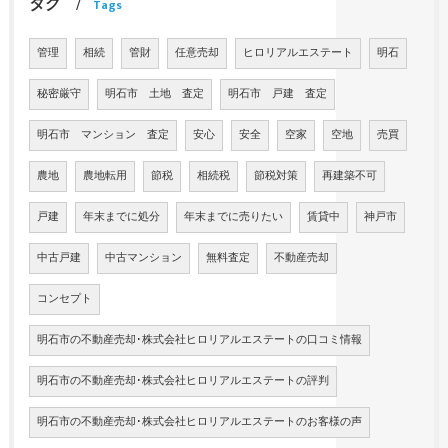
タグ
Tags
管理
相続
管財
任意売却
ヒロリアルエステート
明石
秘密厳守
明石市 土地 査定
明石市 戸建 査定
明石市 マンション 査定
安心
安全
空家
空地
売買
農地
農地転用
節税
相続税
節税対策
再建築不可
戸建
年末までに処分
年末までに売りたい
賃貸中
神戸市
中古戸建
中古マンション
無料査定
不動産売却
コンセプト
明石市の不動産売却･株式会社ヒロリアルエステートの口コミ情報
明石市の不動産売却･株式会社ヒロリアルエステートの評判
明石市の不動産売却･株式会社ヒロリアルエステートのお客様の声